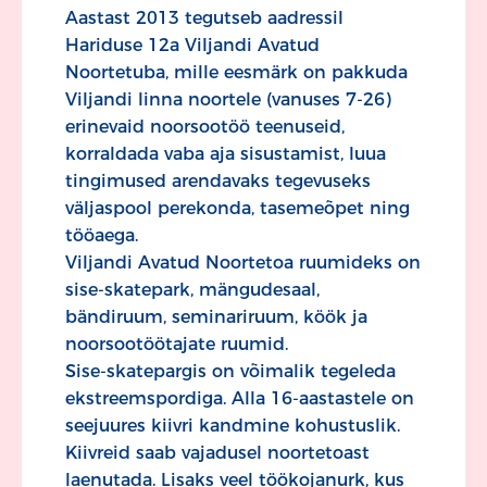
Aastast 2013 tegutseb aadressil
Hariduse 12a Viljandi Avatud
Noortetuba, mille eesmärk on pakkuda
Viljandi linna noortele (vanuses 7-26)
erinevaid noorsootöö teenuseid,
korraldada vaba aja sisustamist, luua
tingimused arendavaks tegevuseks
väljaspool perekonda, tasemeõpet ning
tööaega.
Viljandi Avatud Noortetoa ruumideks on
sise-skatepark, mängudesaal,
bändiruum, seminariruum, köök ja
noorsootöötajate ruumid.
Sise-skatepargis on võimalik tegeleda
ekstreemspordiga. Alla 16-aastastele on
seejuures kiivri kandmine kohustuslik.
Kiivreid saab vajadusel noortetoast
laenutada. Lisaks veel töökojanurk, kus