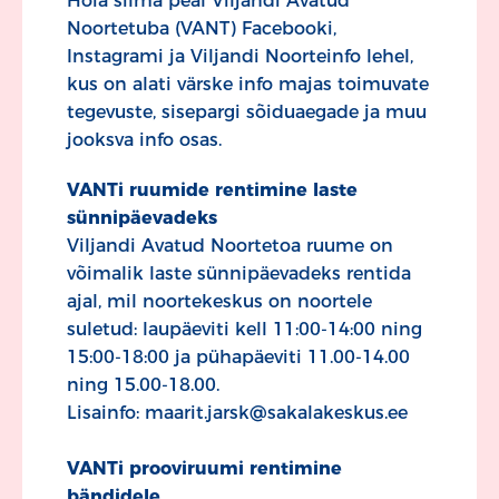
Hoia silma peal Viljandi Avatud
Noortetuba (VANT) Facebooki,
Instagrami ja Viljandi Noorteinfo lehel,
kus on alati värske info majas toimuvate
tegevuste, sisepargi sõiduaegade ja muu
jooksva info osas.
VANTi ruumide rentimine laste
sünnipäevadeks
Viljandi Avatud Noortetoa ruume on
võimalik laste sünnipäevadeks rentida
ajal, mil noortekeskus on noortele
suletud: laupäeviti kell 11:00-14:00 ning
15:00-18:00 ja pühapäeviti 11.00-14.00
ning 15.00-18.00.
Lisainfo: maarit.jarsk@sakalakeskus.ee
VANTi prooviruumi rentimine
bändidele