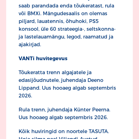
saab parandada enda tõukeratast, rula
või BMXi. Mängudesaalis on olemas
piljard, lauatennis, õhuhoki, PS5
konsool, üle 60 strateegia-, seltskonna-
ja lastelauamängu, legod, raamatud ja
ajakirjad.
VANTi huvitegevus
Tõukeratta trenn algajatele ja
edasijõudnutele, juhendaja Deeno
Lippand. Uus hooaeg algab septembris
2026.
Rula trenn, juhendaja Künter Peerna.
Uus hooaeg algab septembris 2026.
Kõik huviringid on noortele TASUTA.