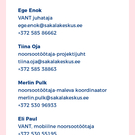
Ege Enok
VANT juhataja
ege.enok@sakalakeskus.ee
+372 585 86662
Tiina Oja
noorsootöötaja-projektijuht
tiina.oja@sakalakeskus.ee
+372 585 38863
Merlin Pulk
noorsootöötaja-maleva koordinaator
merlin.pulk@sakalakeskus.ee
+372 530 96933
Eli Paul
VANT, mobiilne noorsootöötaja
+372 530 55195