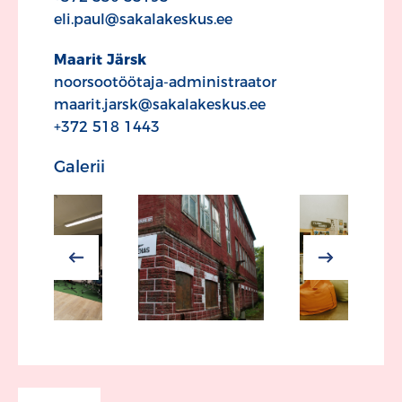
eli.paul@sakalakeskus.ee
Maarit Järsk
noorsootöötaja-administraator
maarit.jarsk@sakalakeskus.ee
+372 518 1443
Galerii