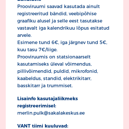
Prooviruumi saavad kasutada ainult
registreeritud bändid, veebipõhise
graafiku alusel ja selle eest tasutakse
vastavalt iga kalendrikuu lõpus esitatud
arvele.
Esimene tund 6€, iga järgnev tund 5€,
kuu tasu 7€/liige.
Prooviruumis on statsionaarselt
kasutamiseks üleval võimendus,
pillivõimendid, puldid, mikrofonid,
kaabeldus, standid, elektrikitarr,
basskitarr ja trummiset.
Lisainfo kasutajaliikmeks
registreerimisel:
merlin.pulk@sakalakeskus.ee
VANT tiimi kuuluvad: