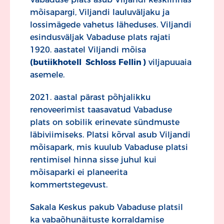
mõisapargi, Viljandi lauluväljaku ja
lossimägede vahetus läheduses. Viljandi
esindusväljak Vabaduse plats rajati
1920. aastatel Viljandi mõisa
(butiikhotell
Schloss Fellin
)
viljapuuaia
asemele.
2021. aastal pärast põhjalikku
renoveerimist taasavatud Vabaduse
plats on sobilik erinevate sündmuste
läbiviimiseks. Platsi kõrval asub Viljandi
mõisapark, mis kuulub Vabaduse platsi
rentimisel hinna sisse juhul kui
mõisaparki ei planeerita
kommertstegevust.
Sakala Keskus pakub Vabaduse platsil
ka vabaõhunäituste korraldamise