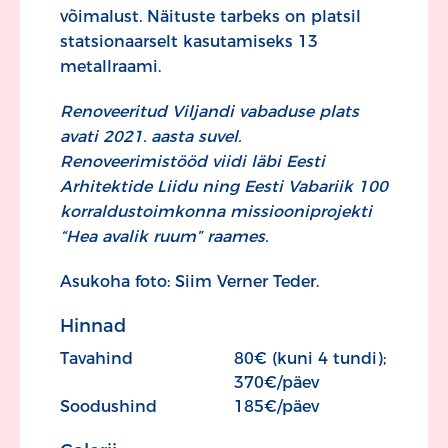
võimalust. Näituste tarbeks on platsil
statsionaarselt kasutamiseks 13
metallraami.
Renoveeritud Viljandi vabaduse plats
avati 2021. aasta suvel.
Renoveerimistööd viidi läbi Eesti
Arhitektide Liidu ning Eesti Vabariik 100
korraldustoimkonna missiooniprojekti
“Hea avalik ruum” raames.
Asukoha foto: Siim Verner Teder.
Hinnad
Tavahind
80€ (kuni 4 tundi);
370€/päev
Soodushind
185€/päev