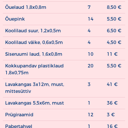
Õuelaud 1,8x0,8m
7
8,50 €
Õuepink
14
5,50 €
Koolilaud suur, 1,2x0,5m
4
6,50 €
Koolilaud väike, 0,6x0,5m
4
4,50 €
Siseruumi laud, 1,6x0,8m
10
11 €
Kokkupandav plastiklaud
20
5,50 €
1,8x0,75m
Lavakangas 3x12m, must,
3
41 €
mittesüttiv
Lavakangas 5,5x6m, must
1
36 €
Prügiraamid
12
3 €
Pabertahvel
1
16 €