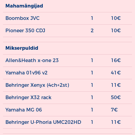
Mahamängijad
Boombox JVC
1
10€
Pioneer 350 CDJ
2
10€
Mikserpuldid
Allen&Heath x-one 23
1
16€
Yamaha 01v96 v2
1
41€
Behringer Xenyx (4ch+2st)
1
11€
Behringer X32 rack
1
50€
Yamaha MG 06
1
7€
Behringer U-Phoria UMC202HD
1
11€