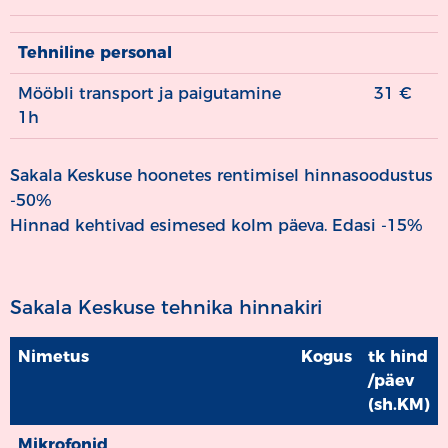
Tehniline personal
Mööbli transport ja paigutamine
31 €
1h
Sakala Keskuse hoonetes rentimisel hinnasoodustus
-50%
Hinnad kehtivad esimesed kolm päeva. Edasi -15%
Sakala Keskuse tehnika hinnakiri
Nimetus
Kogus
tk hind
/päev
(sh.KM)
Nimetus
Kogus
tk hind
Mikrofonid