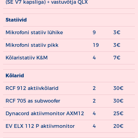
(SE V7 kapsliga) + vastuvõtja QLX
Statiivid
Mikrofoni statiiv lühike
9
3€
Mikrofoni statiiv pikk
19
3€
Kõlaristatiiv K&M
4
7€
Kõlarid
RCF 912 aktiivkõlarid
2
30€
RCF 705 as subwoofer
2
30€
Dynacord aktiivmonitor AXM12
4
25€
EV ELX 112 P aktiivmonitor
4
20€