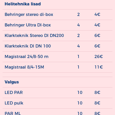
Helitehnika lisad
Behringer stereo di-box
2
4€
Behringer Ultra DI-box
4
4€
Klarkteknik Stereo DI DN200
2
6€
Klarkteknik DI DN 100
4
6€
Magistraal 24/8-50 m
1
26€
Magistraal 8/4-15M
1
11€
Valgus
LED PAR
10
8€
LED pulk
10
8€
PAR ML
10
8€