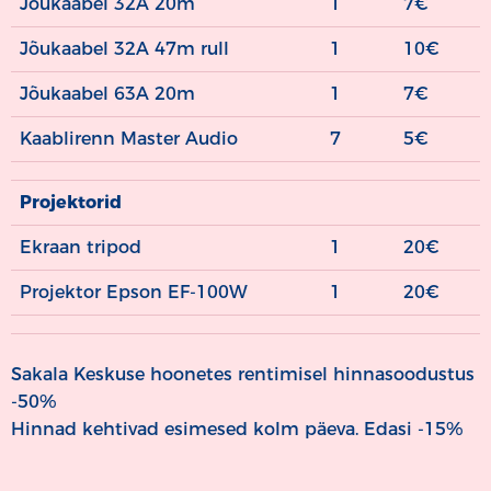
Jõukaabel 32A 20m
1
7€
Jõukaabel 32A 47m rull
1
10€
Jõukaabel 63A 20m
1
7€
Kaablirenn Master Audio
7
5€
Projektorid
Ekraan tripod
1
20€
Projektor Epson EF-100W
1
20€
Sakala Keskuse hoonetes rentimisel hinnasoodustus
-50%
Hinnad kehtivad esimesed kolm päeva. Edasi -15%