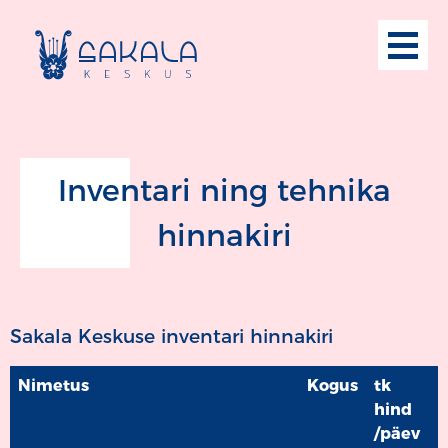
Inventari ning tehnika
hinnakiri
Sakala Keskuse inventari hinnakiri
Nimetus
Kogus
tk
hind
/päev