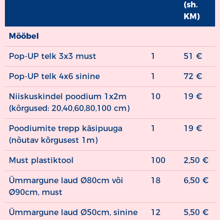
(sh.
KM)
Nimetus
Kogus
tk
Mööbel
hind
/päev
Pop-UP telk 3x3 must
1
51 €
(sh.
Pop-UP telk 4x6 sinine
1
72 €
KM)
Niiskuskindel poodium 1x2m
10
19 €
(kõrgused: 20,40,60,80,100 cm)
Poodiumite trepp käsipuuga
1
19 €
(nõutav kõrgusest 1m)
Must plastiktool
100
2,50 €
Ümmargune laud Ø80cm või
18
6,50 €
Ø90cm, must
Ümmargune laud Ø50cm, sinine
12
5,50 €