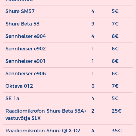
/päev
(sh.KM)
Shure SM57
4
5€
Shure Beta 58
9
7€
Sennheiser e904
4
6€
Sennheiser e902
1
6€
Sennheiser e901
1
6€
Sennheiser e906
1
6€
Oktava 012
6
7€
SE 1a
4
5€
Raadiomikrofon Shure Beta 58A+
2
25€
vastuvõtja SLX
Raadiomikrofon Shure QLX-D2
4
35€