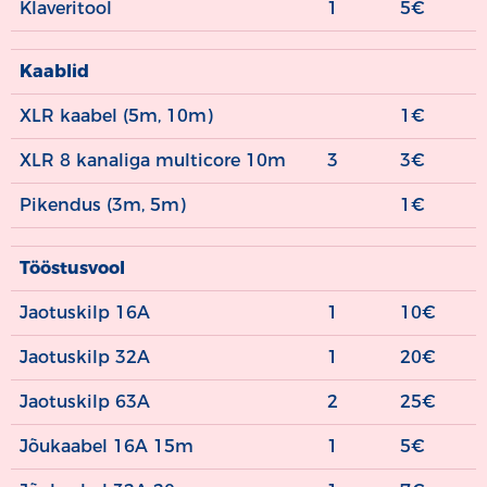
Klaveritool
1
5€
Kaablid
XLR kaabel (5m, 10m)
1€
XLR 8 kanaliga multicore 10m
3
3€
Pikendus (3m, 5m)
1€
Tööstusvool
Jaotuskilp 16A
1
10€
Jaotuskilp 32A
1
20€
Jaotuskilp 63A
2
25€
Jõukaabel 16A 15m
1
5€