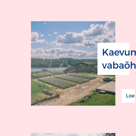
Kaevu
vabaõh
Loe