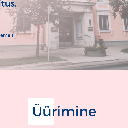
tus.
hemalt
Üürimine