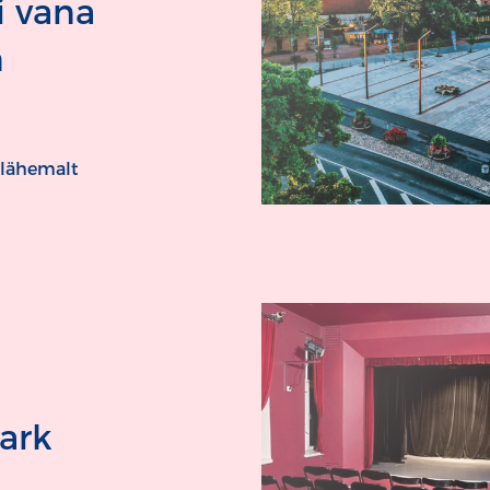
i vana
n
 lähemalt
ark