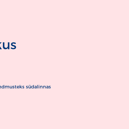
kus
ündmusteks südalinnas