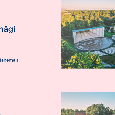
imägi
 lähemalt