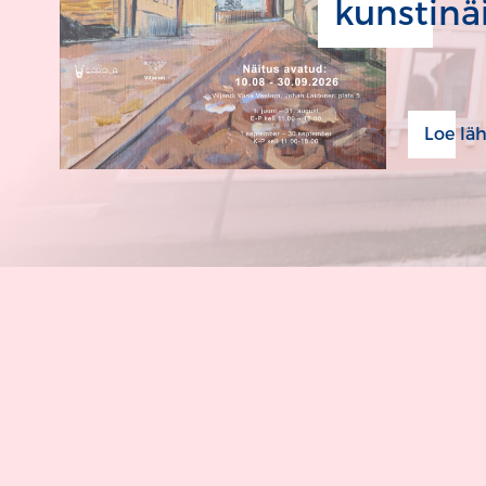
kunstinäi
Loe lä