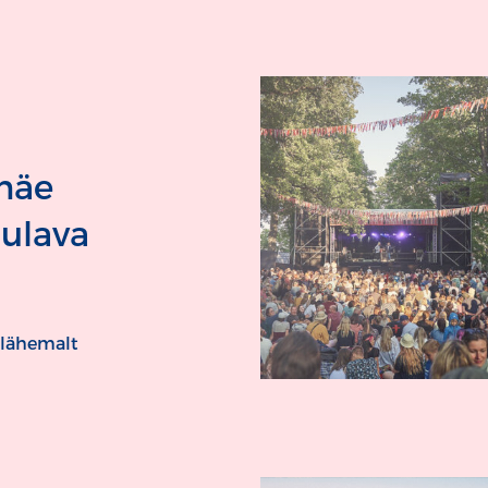
mäe
ulava
 lähemalt