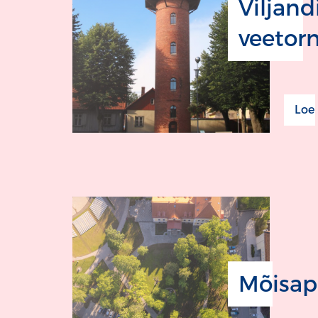
Viljand
veetor
Loe
Mõisap