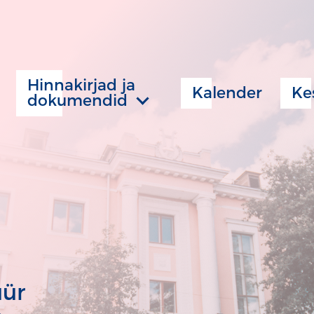
Hinnakirjad ja
Kalender
Ke
dokumendid
üür