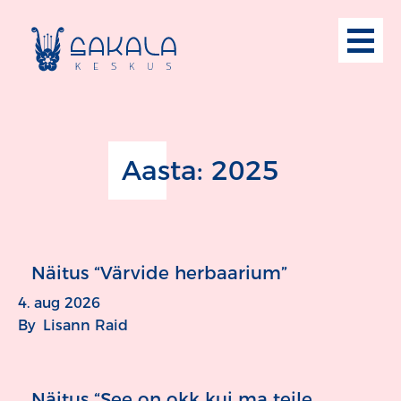
Aasta:
2025
Näitus “Värvide herbaarium”
4. aug 2026
By
Lisann Raid
Näitus “See on okk kui ma teile