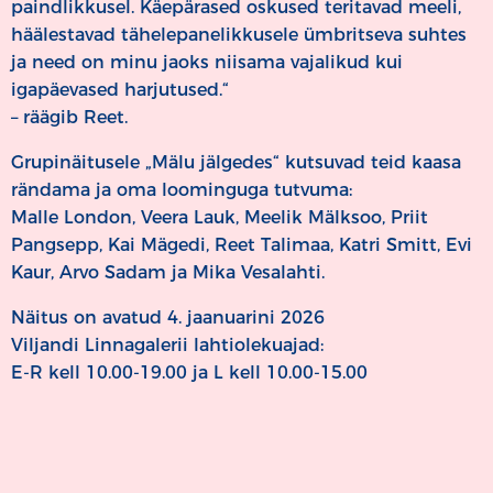
paindlikkusel. Käepärased oskused teritavad meeli,
häälestavad tähelepanelikkusele ümbritseva suhtes
ja need on minu jaoks niisama vajalikud kui
igapäevased harjutused.“
– räägib Reet.
Grupinäitusele „Mälu jälgedes“ kutsuvad teid kaasa
rändama ja oma loominguga tutvuma:
Malle London, Veera Lauk, Meelik Mälksoo, Priit
Pangsepp, Kai Mägedi, Reet Talimaa, Katri Smitt, Evi
Kaur, Arvo Sadam ja Mika Vesalahti.
Näitus on avatud 4. jaanuarini 2026
Viljandi Linnagalerii lahtiolekuajad:
E-R kell 10.00-19.00 ja L kell 10.00-15.00