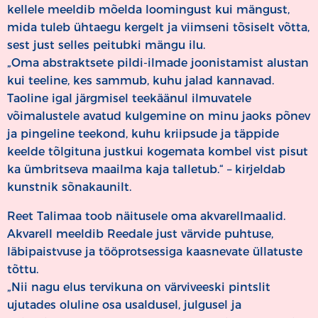
kellele meeldib mõelda loomingust kui mängust,
mida tuleb ühtaegu kergelt ja viimseni tõsiselt võtta,
sest just selles peitubki mängu ilu.
„Oma abstraktsete pildi-ilmade joonistamist alustan
kui teeline, kes sammub, kuhu jalad kannavad.
Taoline igal järgmisel teekäänul ilmuvatele
võimalustele avatud kulgemine on minu jaoks põnev
ja pingeline teekond, kuhu kriipsude ja täppide
keelde tõlgituna justkui kogemata kombel vist pisut
ka ümbritseva maailma kaja talletub.“ – kirjeldab
kunstnik sõnakaunilt.
Reet Talimaa toob näitusele oma akvarellmaalid.
Akvarell meeldib Reedale just värvide puhtuse,
läbipaistvuse ja tööprotsessiga kaasnevate üllatuste
tõttu.
„Nii nagu elus tervikuna on värviveeski pintslit
ujutades oluline osa usaldusel, julgusel ja