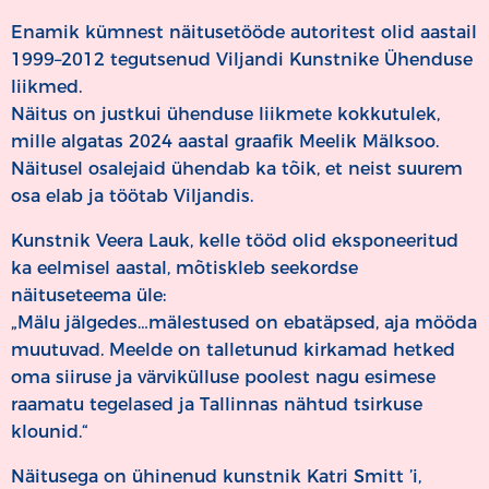
Enamik kümnest näitusetööde autoritest olid aastail
1999–2012 tegutsenud Viljandi Kunstnike Ühenduse
liikmed.
Näitus on justkui ühenduse liikmete kokkutulek,
mille algatas 2024 aastal graafik Meelik Mälksoo.
Näitusel osalejaid ühendab ka tõik, et neist suurem
osa elab ja töötab Viljandis.
Kunstnik Veera Lauk, kelle tööd olid eksponeeritud
ka eelmisel aastal, mõtiskleb seekordse
näituseteema üle:
„Mälu jälgedes…mälestused on ebatäpsed, aja mööda
muutuvad. Meelde on talletunud kirkamad hetked
oma siiruse ja värvikülluse poolest nagu esimese
raamatu tegelased ja Tallinnas nähtud tsirkuse
klounid.“
Näitusega on ühinenud kunstnik Katri Smitt ’i,