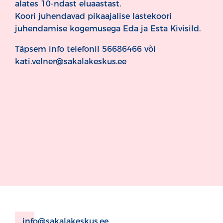
alates 10-ndast eluaastast.
Koori juhendavad pikaajalise lastekoori
juhendamise kogemusega Eda ja Esta Kivisild.
Täpsem info telefonil 56686466 või
kati.velner@sakalakeskus.ee
info@sakalakeskus.ee