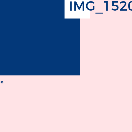
IMG_1520
äe