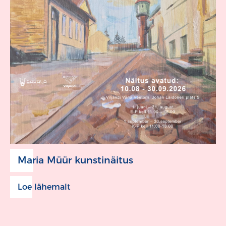
Maria Müür kunstinäitus
Loe lähemalt