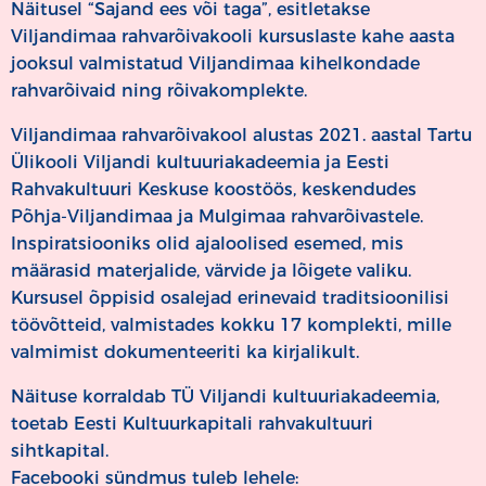
Näitusel “Sajand ees või taga”, esitletakse
Viljandimaa rahvarõivakooli kursuslaste kahe aasta
jooksul valmistatud Viljandimaa kihelkondade
rahvarõivaid ning rõivakomplekte.
Viljandimaa rahvarõivakool alustas 2021. aastal Tartu
Ülikooli Viljandi kultuuriakadeemia ja Eesti
Rahvakultuuri Keskuse koostöös, keskendudes
Põhja-Viljandimaa ja Mulgimaa rahvarõivastele.
Inspiratsiooniks olid ajaloolised esemed, mis
määrasid materjalide, värvide ja lõigete valiku.
Kursusel õppisid osalejad erinevaid traditsioonilisi
töövõtteid, valmistades kokku 17 komplekti, mille
valmimist dokumenteeriti ka kirjalikult.
Näituse korraldab TÜ Viljandi kultuuriakadeemia,
toetab Eesti Kultuurkapitali rahvakultuuri
sihtkapital.
Facebooki sündmus tuleb lehele: