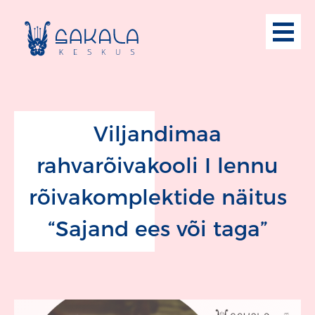
Viljandimaa
rahvarõivakooli I lennu
rõivakomplektide näitus
“Sajand ees või taga”