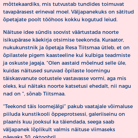
mõttekaardiks, mis tutvustab tundides toimuvat
tavapärasest erineval moel. Väljapanekuks on sätitud
õpetajate poolt tööhoos kokku kogutud leiud.
Näituse idee sündis soovist väärtustada noorte
isikupärase käekirja otsimise teekonda. Kuraator,
nukukunstnik ja õpetaja Resa Tiitsmaa ütleb, et on
õpilastele pigem kaasteeline kui kulbiga teadmiste
ja oskuste jagaja. “Olen aastaid mõelnud selle üle,
kuidas näitused suruvad õpilaste loomingu
täiskasvanute ootustele vastavasse vormi, aga mis
oleks, kui näitaks noorte katsetusi ehedalt, nii nagu
nad on “, sõnab Tiitsmaa.
“Teekond täis loomejälgi” pakub vaatajale võimaluse
piiluda kunstikooli õppeprotsessi, galeriiseinu on
plaanis kuu jooksul ka täiendada, seega saab
väljapanek lõplikult valmis näituse viimaseks
päevaks 30. oktoobril.