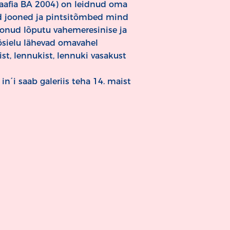
raafia BA 2004) on leidnud oma
eed jooned ja pintsitõmbed mind
oonud lõputu vahemeresinise ja
tõsielu lähevad omavahel
st, lennukist, lennuki vasakust
in´i saab galeriis teha 14. maist