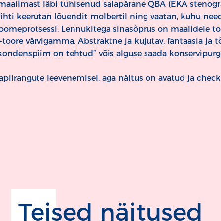
s´i maailmast läbi tuhisenud salapärane QBA (EKA stenog
”Tihti keerutan lõuendit molbertil ning vaatan, kuhu n
loomeprotsessi. Lennukitega sinasõprus on maalidele t
toore värvigamma. Abstraktne ja kujutav, fantaasia ja 
 kondenspiim on tehtud” võis alguse saada konservipurgi
apiirangute leevenemisel, aga näitus on avatud ja check 
Teised näitused