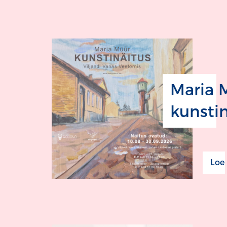
Maria 
kunstin
Loe