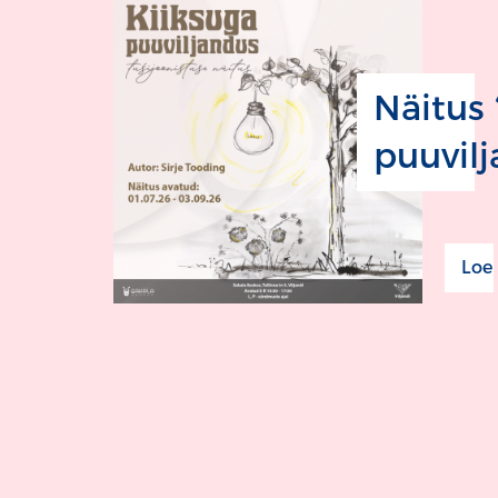
Näitus 
puuvil
Loe