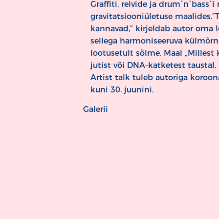
Graffiti, reivide ja drum´n´bas
gravitatsiooniületuse maalides.
kannavad,” kirjeldab autor oma 
sellega harmoniseeruva külmõrn-
lootusetult sõlme. Maal „Millest
jutist või DNA-katketest taustal.
Artist talk tuleb autoriga koroon
kuni 30. juunini.
Galerii