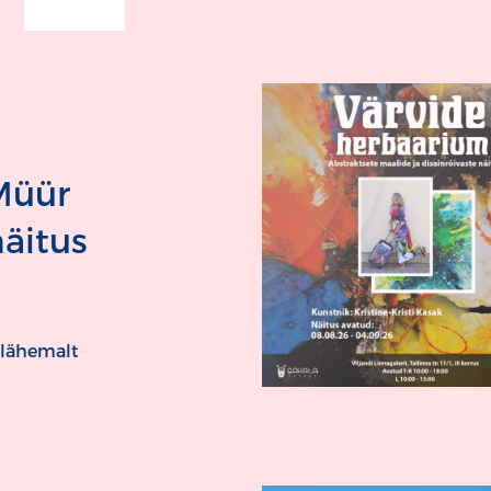
Müür
äitus
 lähemalt