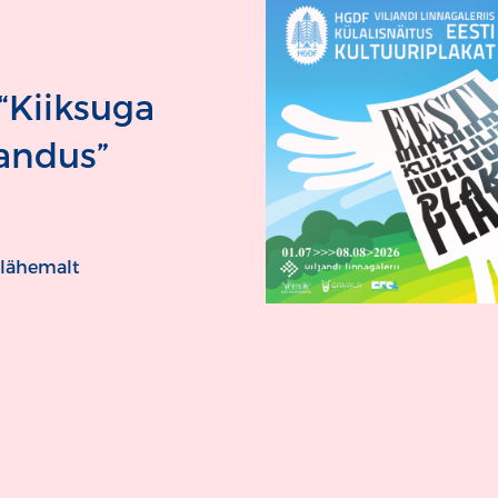
“Kiiksuga
jandus”
 lähemalt