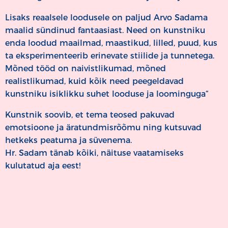
Lisaks reaalsele loodusele on paljud Arvo Sadama
maalid sündinud fantaasiast. Need on kunstniku
enda loodud maailmad, maastikud, lilled, puud, kus
ta eksperimenteerib erinevate stiilide ja tunnetega.
Mõned tööd on naivistlikumad, mõned
realistlikumad, kuid kõik need peegeldavad
kunstniku isiklikku suhet looduse ja loominguga“
Kunstnik soovib, et tema teosed pakuvad
emotsioone ja äratundmisrõõmu ning kutsuvad
hetkeks peatuma ja süvenema.
Hr. Sadam tänab kõiki, näituse vaatamiseks
kulutatud aja eest!