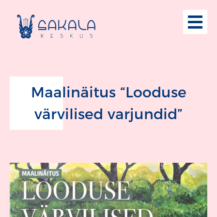
Maalinäitus “Looduse
värvilised varjundid”