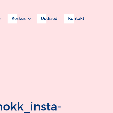
r
Keskus
Uudised
Kontakt
okk_insta-