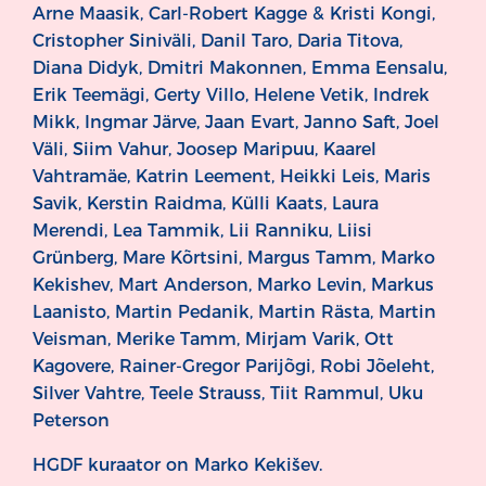
Arne Maasik, Carl-Robert Kagge & Kristi Kongi,
Cristopher Siniväli, Danil Taro, Daria Titova,
Diana Didyk, Dmitri Makonnen, Emma Eensalu,
Erik Teemägi, Gerty Villo, Helene Vetik, Indrek
Mikk, Ingmar Järve, Jaan Evart, Janno Saft, Joel
Väli, Siim Vahur, Joosep Maripuu, Kaarel
Vahtramäe, Katrin Leement, Heikki Leis, Maris
Savik, Kerstin Raidma, Külli Kaats, Laura
Merendi, Lea Tammik, Lii Ranniku, Liisi
Grünberg, Mare Kõrtsini, Margus Tamm, Marko
Kekishev, Mart Anderson, Marko Levin, Markus
Laanisto, Martin Pedanik, Martin Rästa, Martin
Veisman, Merike Tamm, Mirjam Varik, Ott
Kagovere, Rainer-Gregor Parijõgi, Robi Jõeleht,
Silver Vahtre, Teele Strauss, Tiit Rammul, Uku
Peterson
HGDF kuraator on Marko Kekišev.