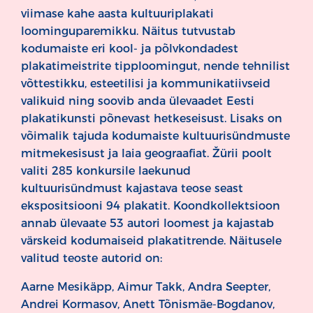
viimase kahe aasta kultuuriplakati
loominguparemikku. Näitus tutvustab
kodumaiste eri kool- ja põlvkondadest
plakatimeistrite tipploomingut, nende tehnilist
võttestikku, esteetilisi ja kommunikatiivseid
valikuid ning soovib anda ülevaadet Eesti
plakatikunsti põnevast hetkeseisust. Lisaks on
võimalik tajuda kodumaiste kultuurisündmuste
mitmekesisust ja laia geograafiat. Žürii poolt
valiti 285 konkursile laekunud
kultuurisündmust kajastava teose seast
ekspositsiooni 94 plakatit. Koondkollektsioon
annab ülevaate 53 autori loomest ja kajastab
värskeid kodumaiseid plakatitrende. Näitusele
valitud teoste autorid on:
Aarne Mesikäpp, Aimur Takk, Andra Seepter,
Andrei Kormasov, Anett Tõnismäe-Bogdanov,