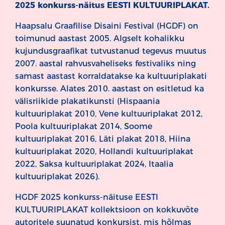
2025 konkurss-näitus EESTI KULTUURIPLAKAT.
Haapsalu Graafilise Disaini Festival (HGDF) on
toimunud aastast 2005. Algselt kohalikku
kujundusgraafikat tutvustanud tegevus muutus
2007. aastal rahvusvaheliseks festivaliks ning
samast aastast korraldatakse ka kultuuriplakati
konkursse. Alates 2010. aastast on esitletud ka
välisriikide plakatikunsti (Hispaania
kultuuriplakat 2010, Vene kultuuriplakat 2012,
Poola kultuuriplakat 2014, Soome
kultuuriplakat 2016, Läti plakat 2018, Hiina
kultuuriplakat 2020, Hollandi kultuuriplakat
2022, Saksa kultuuriplakat 2024, Itaalia
kultuuriplakat 2026).
HGDF 2025 konkurss-näituse EESTI
KULTUURIPLAKAT kollektsioon on kokkuvõte
autoritele suunatud konkursist, mis hõlmas