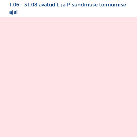
1.06 - 31.08 avatud L ja P sündmuse toimumise
ajal