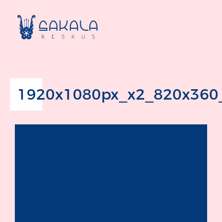
1920x1080px_x2_820x360_L